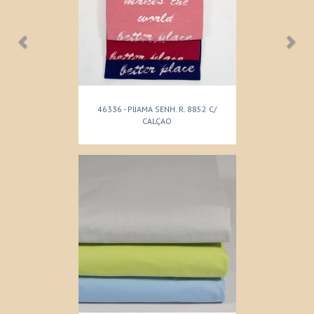
46336 - PIJAMA SENH. R. 8852 C/
CALÇAO